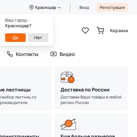
Краснодар
Вход
Регистрация
Ваш город -
8 (800) 333-49-25
Краснодар?
Звонок бесплатный
Корзина
пн-пт 8:00-20:00
Да
Нет
сб-вс 9:00-20:00
Контакты
Видео
Акция
ые лестницы
Доставка по России
есплатная доставка
 выбор лестниц со
Доставим Ваши товары в любой
производителя
регион России
ставим в любой регион России до терминала
анспортной компании ДПД
Открыть
роинструменты
Еще больше размеров