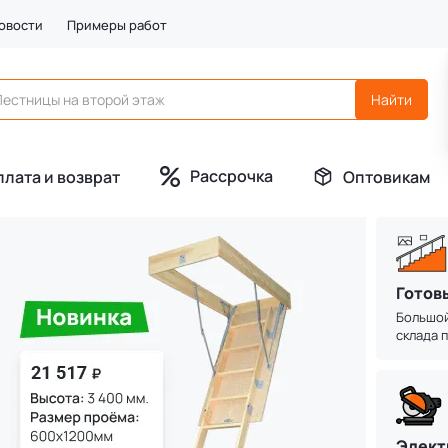
овости
Примеры работ
Рассрочка
плата и возврат
Оптовикам
Готов
Б
Большой
склада 
До
тр
Элект