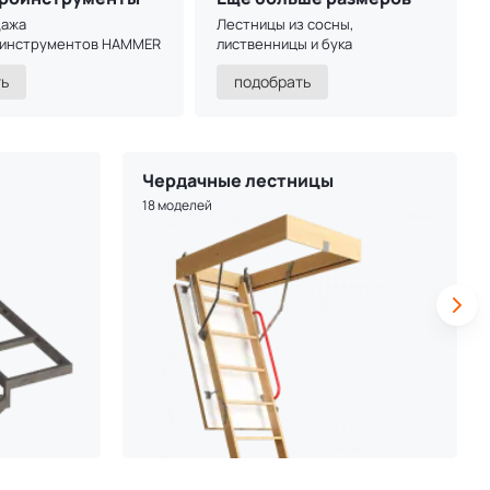
дажа
Лестницы из сосны,
оинструментов HAMMER
лиственницы и бука
ть
подобрать
Чердачные лестницы
18 моделей