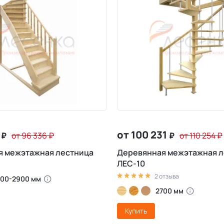
8
от 100 231
₽
от 96 336
₽
₽
от 110 254
₽
я межэтажная лестница
Деревянная межэтажная л
ЛЕС-10
2 отзыва
700-2900 мм
2700 мм
Купить