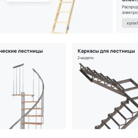
Распро
электр
купи
ческие лестницы
Каркасы для лестницы
2 модели