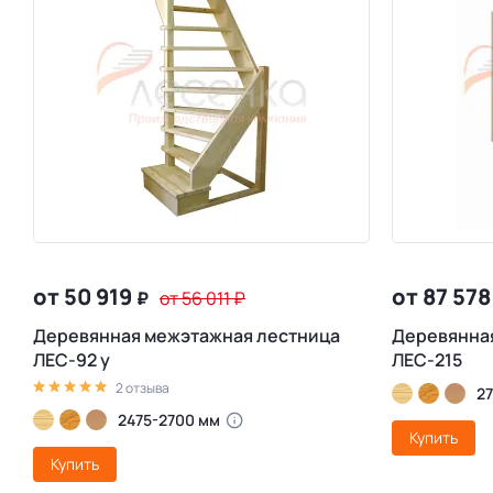
от 50 919
от 87 57
₽
от 56 011
₽
Деревянная межэтажная лестница
Деревянна
ЛЕС-92 у
ЛЕС-215
2 отзыва
2
2475-2700 мм
Купить
Купить