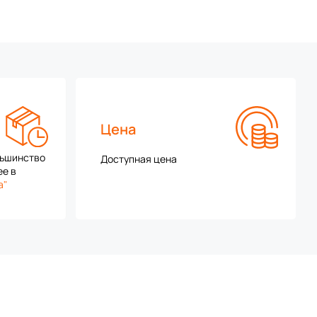
Цена
льшинство
Доступная цена
ее в
а"