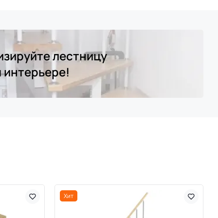
изируйте лестницу
м интерьере!
Хит