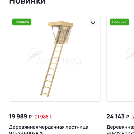
Новинки
Новинка
Новинка
19 989
24 143
₽
21 988
₽
₽
Деревянная чердачная лестница
Деревянная
ЧЛ-23 600х875
ЧЛ-22 600х