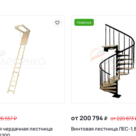
Новинка
от 200 794
26 557
₽
₽
от 220 873
 чердачная лестница
Винтовая лестница ЛЕС-1,
1200