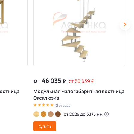
от 46 035
₽
от 50 639
₽
естница
Модульная малогабаритная лестница
М
Эксклюзив
2 отзыва
от 2025 до 3375 мм
Купить