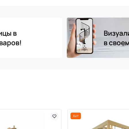
ицы в
Визуал
варов!
в свое
Хит