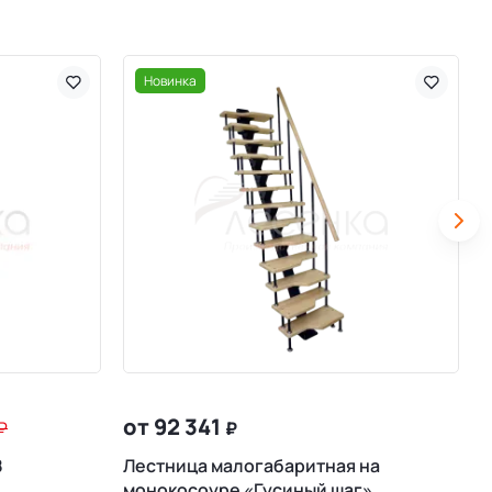
Новинка
от 92 341
₽
₽
8
Лестница малогабаритная на
М
монокосоуре «Гусиный шаг»