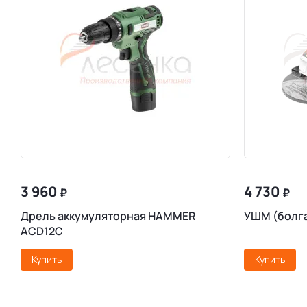
3 960
4 730
₽
₽
Дрель аккумуляторная HAMMER
УШМ (болг
ACD12C
Купить
Купить