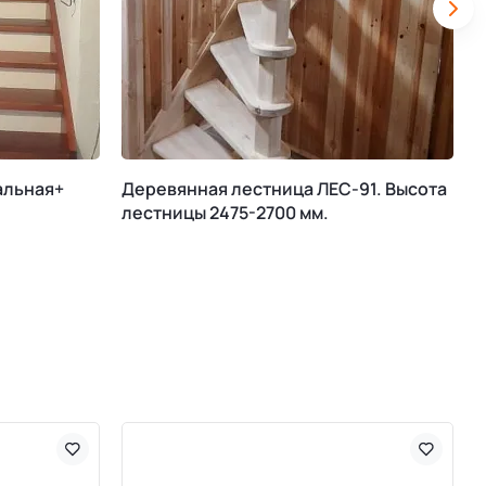
альная+
Деревянная лестница ЛЕС-91. Высота
М
лестницы 2475-2700 мм.
К
В