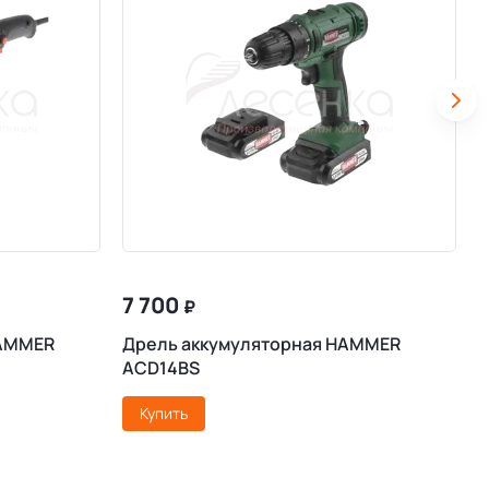
7 700
₽
HAMMER
Дрель аккумуляторная HAMMER
У
ACD14BS
Купить