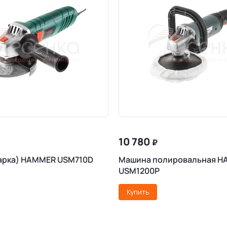
10 780
₽
арка) HAMMER USM710D
Машина полировальная 
USM1200P
Купить