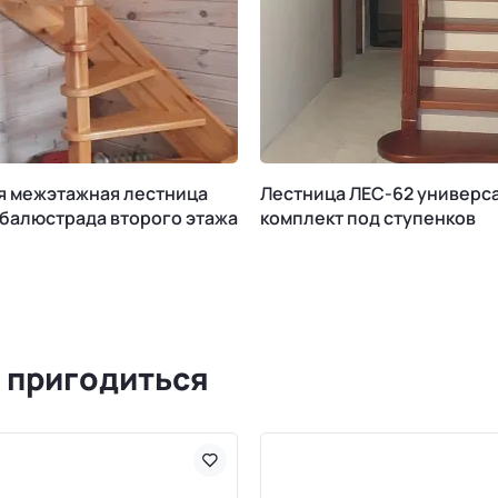
я межэтажная лестница
Лестница ЛЕС-62 универс
 балюстрада второго этажа
комплект под ступенков
 пригодиться