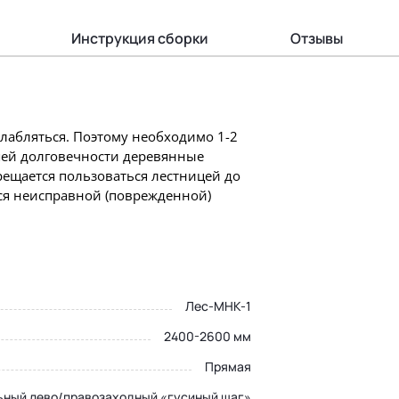
Инструкция сборки
Отзывы
слабляться. Поэтому необходимо 1-2
шей долговечности деревянные
ещается пользоваться лестницей до
ся неисправной (поврежденной)
Лес-МНК-1
2400-2600 мм
Прямая
ьный лево/правозаходный «гусиный шаг»