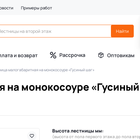
овости
Примеры работ
Рассрочка
плата и возврат
Оптовикам
ница малогабаритная на монокосоуре «Гусиный шаг»
я на монокосоуре «Гусиный
Высота лестницы мм:
(высота от пола первого этажа до пола вто