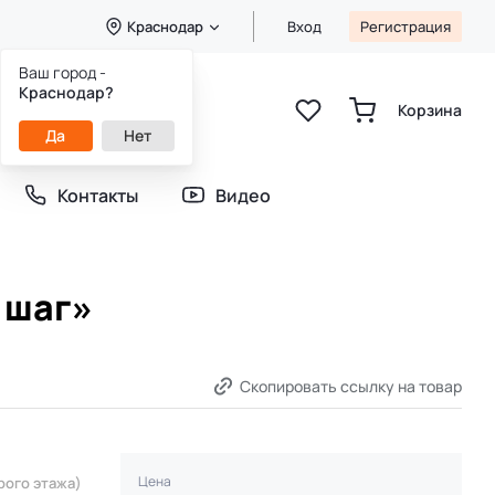
Краснодар
Вход
Регистрация
Ваш город -
8 (800) 333-49-25
Краснодар?
Звонок бесплатный
Корзина
пн-пт 8:00-20:00
Да
Нет
сб-вс 9:00-20:00
Контакты
Видео
 шаг»
Скопировать ссылку на товар
Цена
рого этажа)