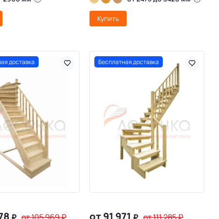
Купить
ая доставка
Бесплатная доставка
578
от 91 971
₽
от 105 969
₽
₽
от 111 285
₽