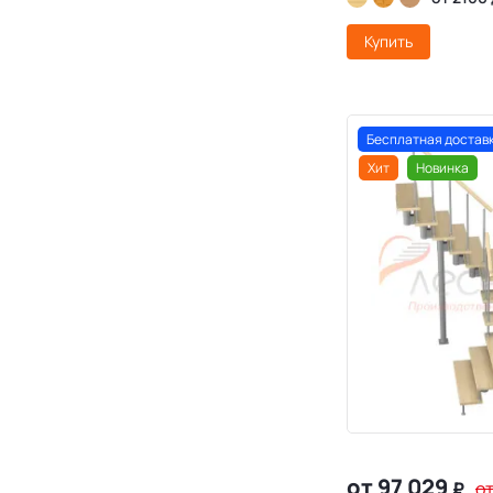
Купить
Бесплатная достав
Хит
Новинка
от 97 029
₽
от