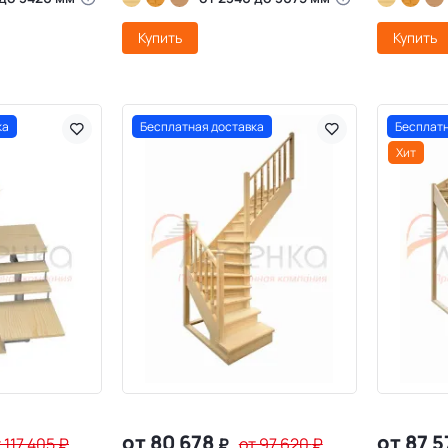
Купить
Купить
ка
Бесплатная доставка
Бесплатн
Хит
от 80 678
от 87 
 117 405
₽
₽
от 97 620
₽