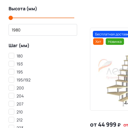
Высота (мм)
Бесплатная достав
Хит
Новинка
Шаг (мм)
180
193
195
195/192
200
204
207
210
212
от 44 999
₽
от
223