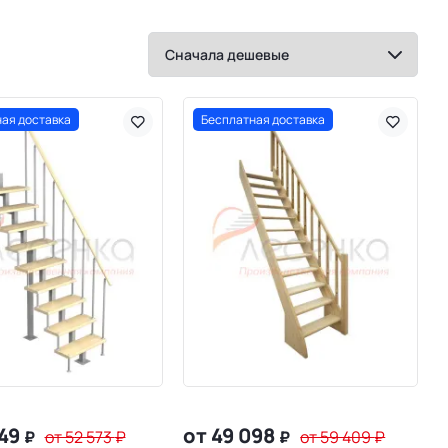
ая доставка
Бесплатная доставка
449
от 49 098
₽
от 52 573
₽
₽
от 59 409
₽