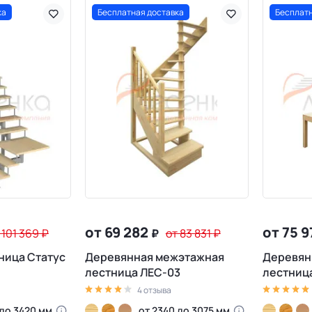
ка
Бесплатная доставка
Бесплатн
от 69 282
от 75 
 101 369
₽
₽
от 83 831
₽
ница Статус
Деревянная межэтажная
Деревян
лестница ЛЕС-03
лестниц
4 отзыва
 до 3420 мм
от 2340 до 3075 мм