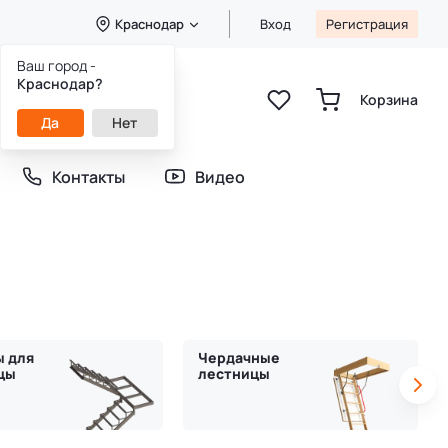
Краснодар
Вход
Регистрация
Ваш город -
8 (800) 333-49-25
Краснодар?
Звонок бесплатный
Корзина
пн-пт 8:00-20:00
Да
Нет
сб-вс 9:00-20:00
Контакты
Видео
ы для
Чердачные
цы
лестницы