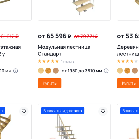
от 65 596
от 53 
 61 612
₽
₽
от 79 371
₽
жэтажная
Модульная лестница
Деревян
 у
Стандарт
лестниц
1 отзыв
00 мм
от 1980 до 3610 мм
Купить
Купить
ка
Бесплатная доставка
Бесплатн