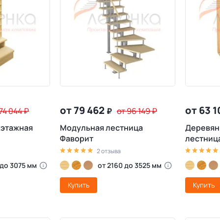
от 79 462
от 63 
 74 044
₽
₽
от 96 149
₽
жэтажная
Модульная лестница
Деревян
1
Фаворит
лестница
2 отзыва
 до 3075 мм
от 2160 до 3525 мм
Купить
Купить