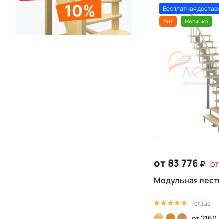
Бесплатная достав
Хит
Новинка
от 83 776
₽
от
Модульная лест
1 отзыв
от 2160