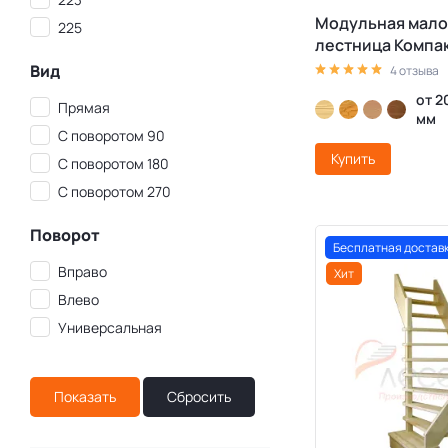
Модульная мало
225
лестница Компа
Вид
4 отзыва
от 2
Прямая
мм
С поворотом 90
Купить
С поворотом 180
С поворотом 270
Поворот
Бесплатная достав
Вправо
Хит
Влево
Универсальная