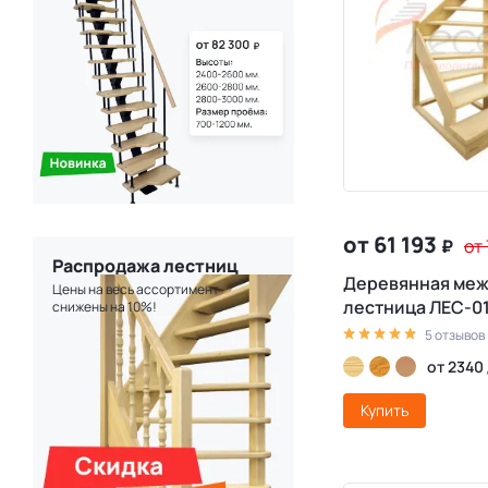
от 61 193
₽
от
Распродажа лестниц
Деревянная ме
Цены на весь ассортимент
лестница ЛЕС-0
снижены на 10%!
5 отзывов
от 2340
Купить