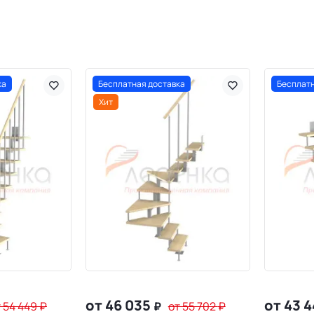
ка
Бесплатная доставка
Бесплатн
Хит
от 46 035
от 43 
 54 449
₽
₽
от 55 702
₽