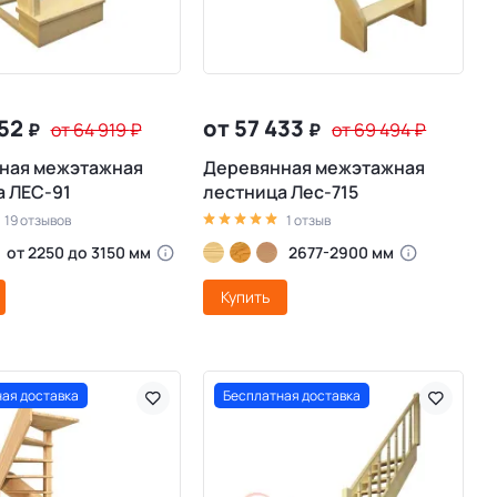
652
от 57 433
₽
от 64 919
₽
₽
от 69 494
₽
ная межэтажная
Деревянная межэтажная
а ЛЕС-91
лестница Лес-715
19 отзывов
1 отзыв
от 2250 до 3150 мм
2677-2900 мм
Купить
ая доставка
Бесплатная доставка