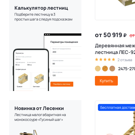
Калькулятор лестниц
Подберите лестницу в 3
простых шага следуя подсказкам
от 50 919
₽
от
Деревянная ме
лестница ЛЕС-92
2 отзыва
2475-27
Купить
Новинка от Лесенки
Бесплатная достав
Лестница малогабаритная на
монокосоуре «Гусиный шаг»