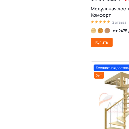
Модульная лест
Комфорт
2 отзыва
от 2475
Купить
Бесплатная достав
Хит