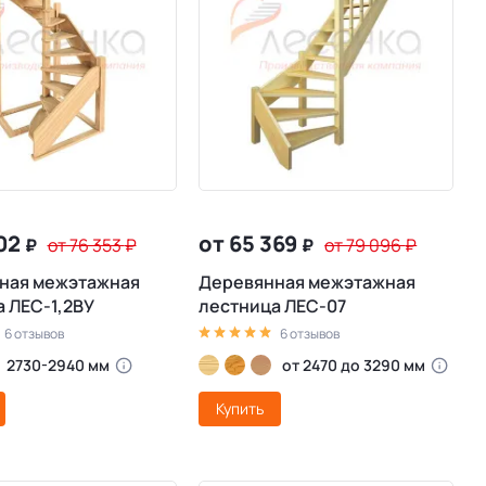
102
от 65 369
₽
от 76 353
₽
₽
от 79 096
₽
ная межэтажная
Деревянная межэтажная
 ЛЕС-1,2ВУ
лестница ЛЕС-07
6 отзывов
6 отзывов
2730-2940 мм
от 2470 до 3290 мм
Купить