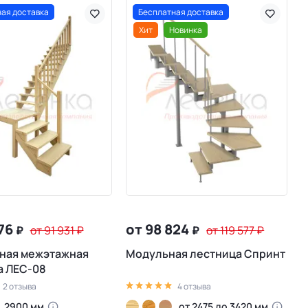
ая доставка
Бесплатная доставка
Хит
Новинка
976
от 98 824
₽
от 91 931
₽
₽
от 119 577
₽
ная межэтажная
Модульная лестница Спринт
а ЛЕС-08
2 отзыва
4 отзыва
2900 мм
от 2475 до 3420 мм