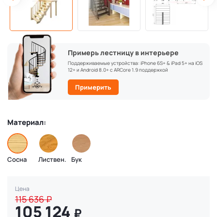
Примерь лестницу в интерьере
Поддерживаемые устройства: iPhone 6S+ & iPad 5+ на iOS
12+ и Android 8.0+ с ARCore 1.9 поддержкой
Примерить
Материал:
Сосна
Листвен.
Бук
Цена
115 636
₽
105 124
₽