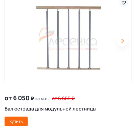
от 6 050
₽
от 6 655
₽
за м.п.
Балюстрада для модульной лестницы
Купить