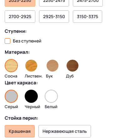
2025-2250
2250-2475
2475-2700
2700-2925
2925-3150
3150-3375
Ступени:
Без ступеней
Материал:
Сосна
Листвен.
Бук
Дуб
Цвет каркаса:
Серый
Черный
Белый
Стойка перил:
Крашеная
Нержавеющая сталь